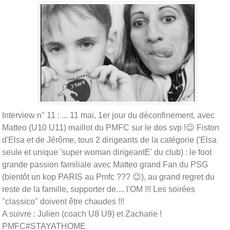
Interview n° 11 : ... 11 mai, 1er jour du déconfinement, avec
Matteo (U10
U11
) maillot du PMFC sur le dos svp !
😉
Fiston
d'Elsa et de Jérôme, tous 2 dirigeants de la catégorie ('Elsa
seule et unique 'super woman dirigeantE' du club) : le foot
grande passion familiale avec Matteo grand Fan du PSG
(bientôt un kop PARIS au Pmfc ???
😉
), au grand regret du
reste de la famille, supporter de.... l'OM !!! Les soirées
"classico" doivent être chaudes !!!
A suivre : Julien (coach U8 U9) et Zacharie !
PMFC#STAYATHOME